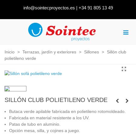
info@sointecproyectos.es
|
+34 91 805 13 49
Inicio
>
Terrazas, jardín y exteriores
>
Sillones
>
Sillón club
polietileno verde
SILLÓN CLUB POLIETILENO VERDE
Butaca verde apilable fabricada en polietileno rotomoldeado.
Fabricada en material resistente a los UV.
Patas de tubo en aluminio.
Opción mesa, silla, y cojines a juego.