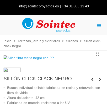
info@sointecproyectos.es
|
+34 91 805 13 49
Inicio
>
Terrazas, jardín y exteriores
>
Sillones
>
Sillón click-
clack negro
SILLÓN CLICK-CLACK NEGRO
Butaca individual apilable fabricada en resina y reforzada con
fibra de vidrio.
Altura del asiento: 42 cm.
Fabricada en material resistente a los UV.