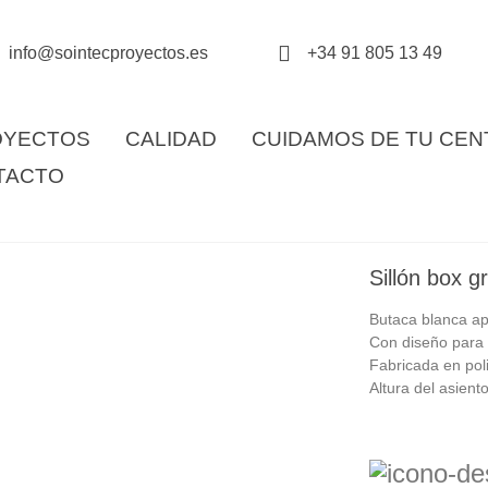
info@sointecproyectos.es
+34 91 805 13 49
OYECTOS
CALIDAD
CUIDAMOS DE TU CE
TACTO
Sillón box gr
Butaca blanca api
Con diseño para 
Fabricada en poli
Altura del asient