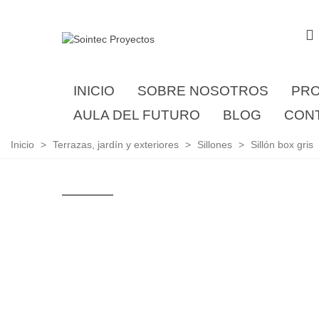
INICIO
SOBRE NOSOTROS
PR
AULA DEL FUTURO
BLOG
CON
Inicio
>
Terrazas, jardín y exteriores
>
Sillones
>
Sillón box gris