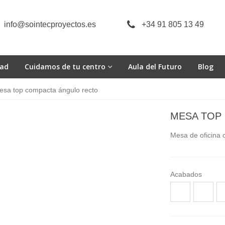
info@sointecproyectos.es
+34 91 805 13 49
dad
Cuidamos de tu centro
Aula del Futuro
Blog
esa top compacta ángulo recto
MESA TOP
Mesa de oficina 
Acabados
Acacia
Acacia
Ro
choco
suave
M