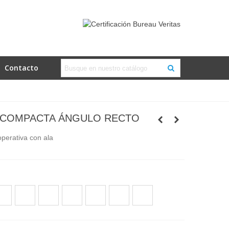
Contacto
 COMPACTA ÁNGULO RECTO
operativa con ala
ble
Wengué
Haya
Arce
Cerezo
Blanco
Arena
2451
M2455
H1582
H1733
W980
U113