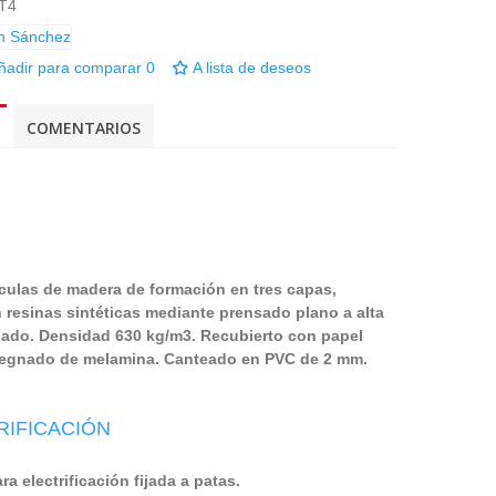
T4
ñadir para comparar
0
A lista de deseos
COMENTARIOS
ículas de madera de formación en tres capas,
resinas sintéticas mediante prensado plano a alta
ijado. Densidad 630 kg/m3. Recubierto con papel
regnado de melamina. Canteado en PVC de 2 mm.
RIFICACIÓN
ra electrificación fijada a patas.