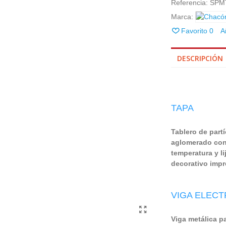
Referencia:
SPM
Marca:
Favorito
0
A
DESCRIPCIÓN
TAPA
Tablero de part
aglomerado con 
temperatura y l
decorativo imp
VIGA ELECT
Viga metálica pa