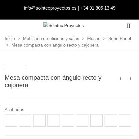
info@sointecproyectos.es
|
+34 91 805 13 49
Inicio
>
Mobiliario de oficinas y salas
>
Mesas
>
Serie Panel
>
Mesa compacta con ángulo recto y cajonera
Mesa compacta con ángulo recto y
cajonera
Acabados
Acacia
Acacia
Roble
Wengué
Haya
Arce
Cerezo
Blanco
Arena
choco
suave
M2451
M2455
H1582
H1733
W980
U113