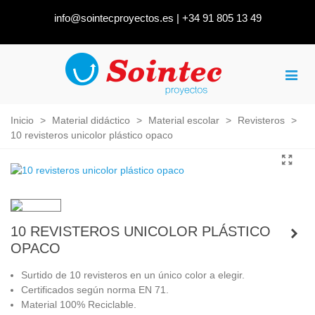
info@sointecproyectos.es
|
+34 91 805 13 49
Inicio
>
Material didáctico
>
Material escolar
>
Revisteros
>
10 revisteros unicolor plástico opaco
10 REVISTEROS UNICOLOR PLÁSTICO
OPACO
Surtido de 10 revisteros en un único color a elegir.
Certificados según norma EN 71.
Material 100% Reciclable.