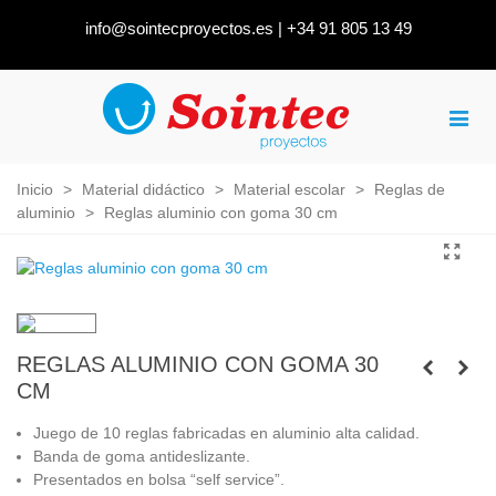
info@sointecproyectos.es
|
+34 91 805 13 49
Inicio
>
Material didáctico
>
Material escolar
>
Reglas de
aluminio
>
Reglas aluminio con goma 30 cm
REGLAS ALUMINIO CON GOMA 30
CM
Juego de 10 reglas fabricadas en aluminio alta calidad.
Banda de goma antideslizante.
Presentados en bolsa “self service”.