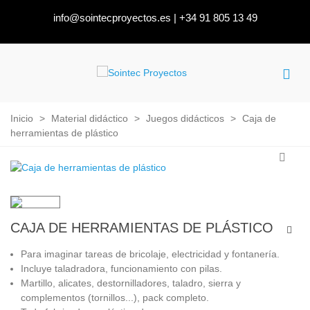
info@sointecproyectos.es
|
+34 91 805 13 49
Inicio
>
Material didáctico
>
Juegos didácticos
>
Caja de
herramientas de plástico
CAJA DE HERRAMIENTAS DE PLÁSTICO
Para imaginar tareas de bricolaje, electricidad y fontanería.
Incluye taladradora,
funcionamiento con pilas.
Martillo, alicates, destornilladores, taladro, sierra y
complementos (tornillos...), pack completo.