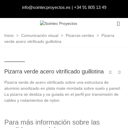
info@sointecproyectos.es
|
+34 91 805 13 49
Inicio
>
Comunicación visual
>
Pizarras verdes
>
Pizarra
verde acero vitrificado guillotina
Pizarra verde acero vitrificado guillotina
Pizarra verde de acero vitrificado sobre una estructura de
aluminio anodizado en plata mate montada sobre suelo y pared.
La pizarra se desliza y va guiada en el perfil por transmisión de
cables y rodamientos de nylon.
Para más información sobre las