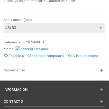
Incluye cajetín reposarrotuladores de 30 cm.
Alto x ancho (mm)
Referencia:
SPBL/VI/0010
Marca:
Favorito
0
Añadir para comparar
0
A lista de deseos
Comentarios
INFORMACIÓN
CONTACTO