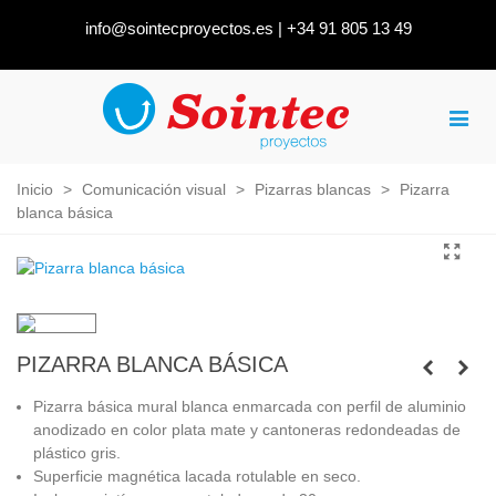
info@sointecproyectos.es
|
+34 91 805 13 49
Inicio
>
Comunicación visual
>
Pizarras blancas
>
Pizarra
blanca básica
PIZARRA BLANCA BÁSICA
Pizarra básica mural blanca enmarcada con perfil de aluminio
anodizado en color plata mate y cantoneras redondeadas de
plástico gris.
Superficie magnética lacada rotulable en seco.