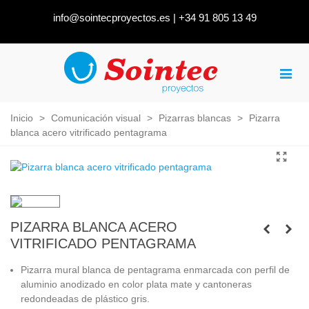
info@sointecproyectos.es
|
+34 91 805 13 49
Inicio
>
Comunicación visual
>
Pizarras blancas
>
Pizarra
blanca acero vitrificado pentagrama
PIZARRA BLANCA ACERO
VITRIFICADO PENTAGRAMA
Pizarra mural blanca de pentagrama enmarcada con perfil de
aluminio anodizado en color plata mate y cantoneras
redondeadas de plástico gris.