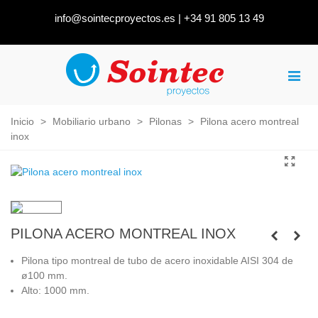
info@sointecproyectos.es
|
+34 91 805 13 49
Inicio
>
Mobiliario urbano
>
Pilonas
>
Pilona acero montreal
inox
PILONA ACERO MONTREAL INOX
Pilona tipo montreal de tubo de acero inoxidable AISI 304 de
ø100 mm.
Alto: 1000 mm.