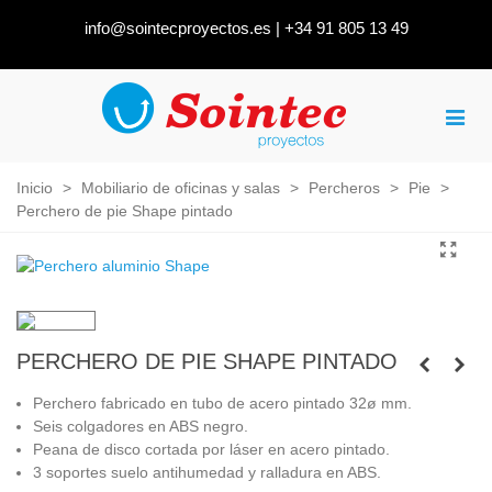
info@sointecproyectos.es
|
+34 91 805 13 49
Inicio
>
Mobiliario de oficinas y salas
>
Percheros
>
Pie
>
Perchero de pie Shape pintado
PERCHERO DE PIE SHAPE PINTADO
Perchero fabricado en tubo de acero pintado 32ø mm.
Seis colgadores en ABS negro.
Peana de disco cortada por láser en acero pintado.
3 soportes suelo antihumedad y ralladura en ABS.