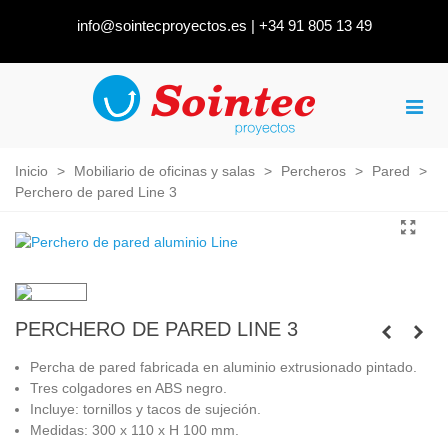
info@sointecproyectos.es
|
+34 91 805 13 49
Inicio
>
Mobiliario de oficinas y salas
>
Percheros
>
Pared
>
Perchero de pared Line 3
PERCHERO DE PARED LINE 3
Percha de pared fabricada en aluminio extrusionado pintado.
Tres colgadores en ABS negro.
Incluye: tornillos y tacos de sujeción.
Medidas: 300 x 110 x H 100 mm.