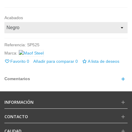
Acabados
Referencia:
SP525
Marca:
Favorito
0
Añadir para comparar
0
A lista de deseos
Comentarios
INFORMACIÓN
CONTACTO
CALIDAD