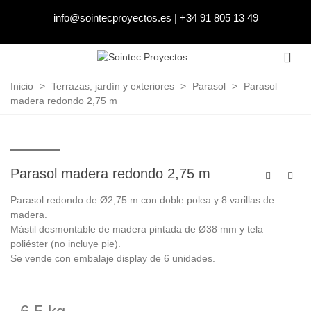
info@sointecproyectos.es
|
+34 91 805 13 49
Inicio
>
Terrazas, jardín y exteriores
>
Parasol
>
Parasol
madera redondo 2,75 m
Parasol madera redondo 2,75 m
Parasol redondo de Ø2,75 m con doble polea y 8 varillas de
madera.
Mástil desmontable de madera pintada de Ø38 mm y tela
poliéster (no incluye pie).
Se vende con embalaje display de 6 unidades.