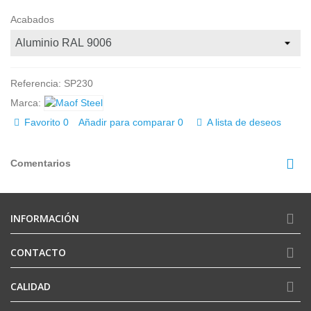
Acabados
Referencia:
SP230
Marca:
Favorito
0
Añadir para comparar
0
A lista de deseos
Comentarios
INFORMACIÓN
CONTACTO
CALIDAD