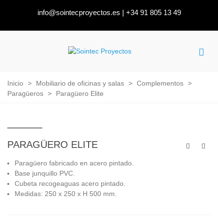
info@sointecproyectos.es
|
+34 91 805 13 49
Inicio
>
Mobiliario de oficinas y salas
>
Complementos
>
Paragüeros
>
Paragüero Elite
PARAGÜERO ELITE
Paragüero fabricado en acero pintado.
Base junquillo PVC.
Cubeta recogeaguas acero pintado.
Medidas: 250 x 250 x H 500 mm.