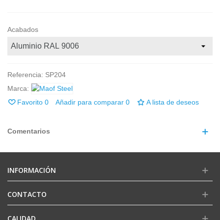
Acabados
Referencia:
SP204
Marca:
Favorito
0
Añadir para comparar
0
A lista de deseos
Comentarios
INFORMACIÓN
CONTACTO
CALIDAD