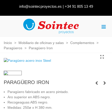
info@sointecproyectos.es
|
+34 91 805 13 49
Inicio
>
Mobiliario de oficinas y salas
>
Complementos
>
Paragüeros
>
Paragüero Iron
PARAGÜERO IRON
Paragüero fabricado en acero pintado.
Aro superior en ABS negro.
Recogeaguas ABS negro.
Medidas: 250ø x H 380 mm.