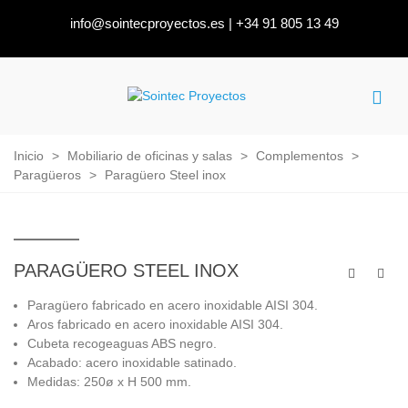
info@sointecproyectos.es
|
+34 91 805 13 49
Inicio
>
Mobiliario de oficinas y salas
>
Complementos
>
Paragüeros
>
Paragüero Steel inox
PARAGÜERO STEEL INOX
Paragüero fabricado en acero inoxidable AISI 304.
Aros fabricado en acero inoxidable AISI 304.
Cubeta recogeaguas ABS negro.
Acabado: acero inoxidable satinado.
Medidas: 250ø x H 500 mm.