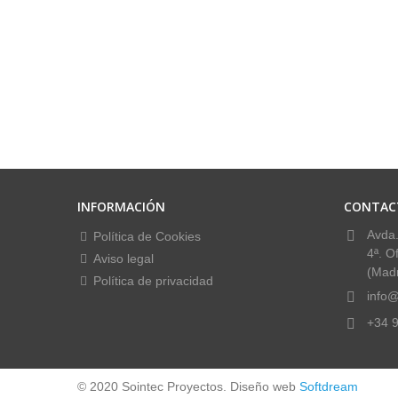
INFORMACIÓN
CONTAC
Avda.
Política de Cookies
4ª. O
Aviso legal
(Madr
Política de privacidad
info@
+34 9
© 2020 Sointec Proyectos. Diseño web
Softdream