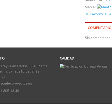
Referencia:
SP2
Marca:
Favorito
0
A
COMENTARIO
Sin comentarios
TO
CALIDAD
 Rey Juan Carlos I, 84. Planta
ficina 37. 28916 Leganés
id)
sointecproyectos.es
1 805 13 49