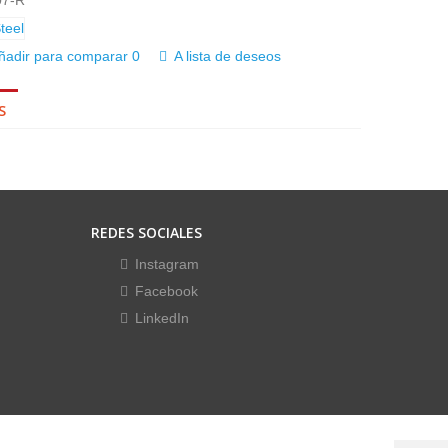
07-R
ñadir para comparar
0
A lista de deseos
S
REDES SOCIALES
Instagram
Facebook
LinkedIn