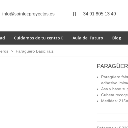
info@sointecproyectos.es
+34 91 805 13 49
dad
Cuidamos de tu centro
Aula del Futuro
Blog
eros
>
Paragüero Basic raiz
PARAGÜERO
Paragüero fab
adhesivo imitac
Asa y base sup
Cubeta recoge
Medidas: 215ø