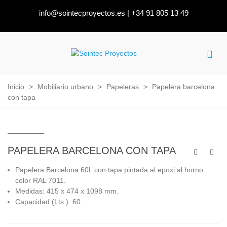
info@sointecproyectos.es
|
+34 91 805 13 49
Inicio
>
Mobiliario urbano
>
Papeleras
>
Papelera barcelona
con tapa
PAPELERA BARCELONA CON TAPA
Papelera Barcelona 60L con tapa pintada al epoxi al horno
color RAL 7011.
Medidas: 415 x 474 x 1098 mm.
Capacidad (Lts.): 60.