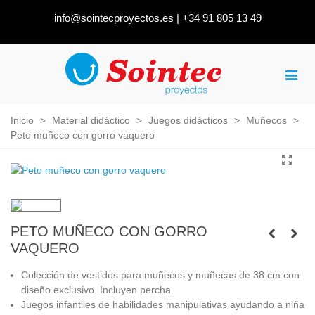
info@sointecproyectos.es
|
+34 91 805 13 49
Inicio
>
Material didáctico
>
Juegos didácticos
>
Muñecos
>
Peto muñeco con gorro vaquero
PETO MUÑECO CON GORRO
VAQUERO
Colección de vestidos para muñecos y muñecas de 38 cm con
diseño exclusivo. Incluyen percha.
Juegos infantiles de habilidades manipulativas ayudando a niña