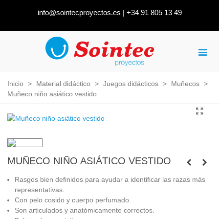
info@sointecproyectos.es
|
+34 91 805 13 49
Inicio
>
Material didáctico
>
Juegos didácticos
>
Muñecos
>
Muñeco niño asiático vestido
MUÑECO NIÑO ASIÁTICO VESTIDO
Rasgos bien definidos para ayudar a identificar las razas más
representativas.
Con pelo cosido y cuerpo perfumado.
Son articulados y anatómicamente correctos.