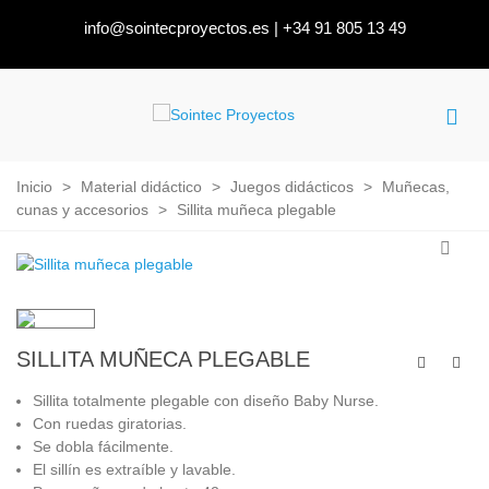
info@sointecproyectos.es
|
+34 91 805 13 49
Inicio
>
Material didáctico
>
Juegos didácticos
>
Muñecas,
cunas y accesorios
>
Sillita muñeca plegable
SILLITA MUÑECA PLEGABLE
Sillita totalmente plegable con diseño Baby Nurse.
Con ruedas giratorias.
Se dobla fácilmente.
El sillín es extraíble y lavable.