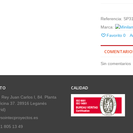
Referencia:
SP3
Marca:
Favorito
0
A
COMENTARIO
Sin comentarios
TO
CALIDAD
 Rey Juan Carlos I, 84. Planta
ficina 37. 28916 Leganés
id)
sointecproyectos.es
1 805 13 49