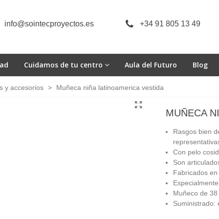
info@sointecproyectos.es
+34 91 805 13 49
dad
Cuidamos de tu centro
Aula del Futuro
Blog
 y accesorios
>
Muñeca niña latinoamerica vestida
MUÑECA NI
Rasgos bien de
representativa
Con pelo cosi
Son articulado
Fabricados en v
Especialmente 
Muñeco de 38
Suministrado: 