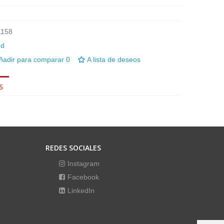
1158
ñadir para comparar
0
A lista de deseos
S
REDES SOCIALES
Instagram
Facebook
LinkedIn