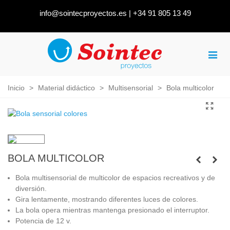
info@sointecproyectos.es
|
+34 91 805 13 49
Inicio
>
Material didáctico
>
Multisensorial
>
Bola multicolor
BOLA MULTICOLOR
Bola multisensorial de multicolor de espacios recreativos y de
diversión.
Gira lentamente, mostrando diferentes luces de colores.
La bola opera mientras mantenga presionado el interruptor.
Potencia de 12 v.