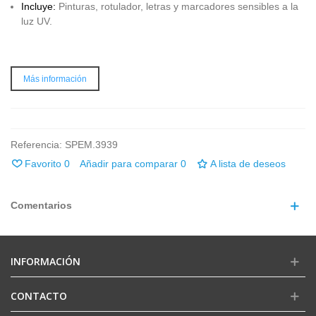
Incluye:
Pinturas, rotulador, letras y marcadores sensibles a la
luz UV.
Más información
Referencia:
SPEM.3939
Favorito
0
Añadir para comparar
0
A lista de deseos
Comentarios
INFORMACIÓN
CONTACTO