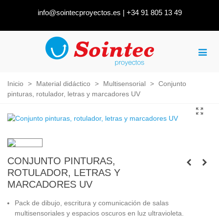
info@sointecproyectos.es
|
+34 91 805 13 49
Inicio
>
Material didáctico
>
Multisensorial
>
Conjunto
pinturas, rotulador, letras y marcadores UV
CONJUNTO PINTURAS,
ROTULADOR, LETRAS Y
MARCADORES UV
Pack de dibujo, escritura y comunicación de salas
multisensoriales y espacios oscuros en luz ultravioleta.