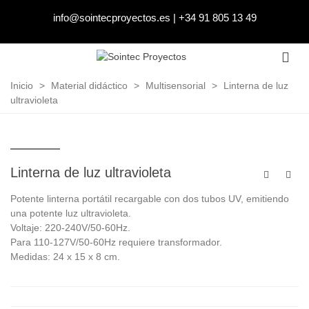
info@sointecproyectos.es
|
+34 91 805 13 49
Inicio
>
Material didáctico
>
Multisensorial
>
Linterna de luz
ultravioleta
Linterna de luz ultravioleta
Potente linterna portátil recargable con dos tubos UV, emitiendo
una potente luz ultravioleta.
Voltaje: 220-240V/50-60Hz.
Para 110-127V/50-60Hz requiere transformador.
Medidas: 24 x 15 x 8 cm.