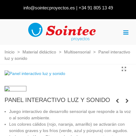
info@sointecproyectos.es
|
+34 91 805 13 49
Inicio
>
Material didáctico
>
Multisensorial
>
Panel interactivo
luz y sonido
PANEL INTERACTIVO LUZ Y SONIDO
Juego interactivo de desarrollo sensorial que responde a la voz
o al sonido ambiente.
Los colores cálidos (rojo, naranja, amarillo) se activarán con
sonidos graves y los fríos (verde, azul y púrpura) con agudos.