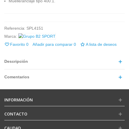
Muelle/anclaje tipo 400.1.
Referencia:
SPL4151
Marca:
Favorito
0
Añadir para comparar
0
A lista de deseos
Descripción
Comentarios
INFORMACIÓN
CONTACTO
CALIDAD