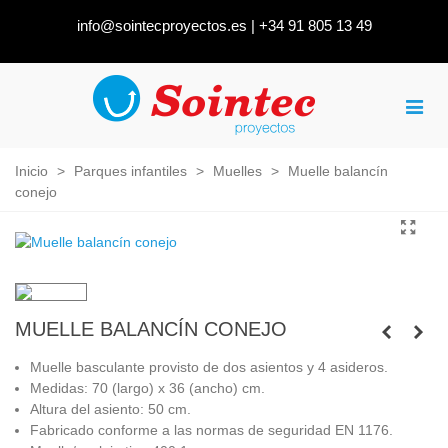
info@sointecproyectos.es
|
+34 91 805 13 49
Inicio
>
Parques infantiles
>
Muelles
>
Muelle balancín
conejo
MUELLE BALANCÍN CONEJO
Muelle basculante provisto de dos asientos y 4 asideros.
Medidas: 70 (largo) x 36 (ancho) cm.
Altura del asiento: 50 cm.
Fabricado conforme a las normas de seguridad EN 1176.