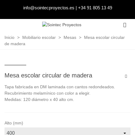
info@sointecproyectos.es
|
+34 91 805 13 49
Inicio
>
Mobiliario escolar
>
Mesas
>
Mesa escolar circular
de madera
Mesa escolar circular de madera
Tapa fabricada en DM laminada con cantos redondeados.
Recubrimiento melamínico con color a elegir.
Medidas: 120 diámetro x 40 alto cm.
Alto (mm)