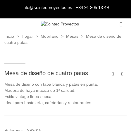
info@sointecproyectos.es
|
+34 91 805 13 49
Inicio
>
Hogar
>
Mobiliario
>
Mesas
>
Mesa de diseño de
cuatro patas
Mesa de diseño de cuatro patas
Mesa de diseño con tapa blanca y patas en punta.
Madera de haya maciza de 1ª calidad.
Estilo vintage línea sueca.
Ideal para hostelería, cafeterías y restaurantes.
Referencia:
SP2018