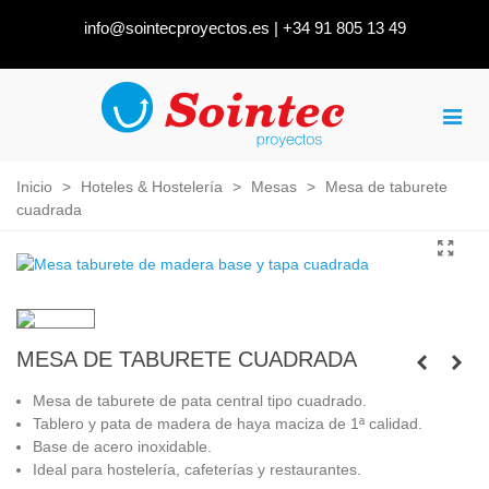
info@sointecproyectos.es
|
+34 91 805 13 49
Inicio
>
Hoteles & Hostelería
>
Mesas
>
Mesa de taburete
cuadrada
MESA DE TABURETE CUADRADA
Mesa de taburete de pata central tipo cuadrado.
Tablero y pata de madera de haya maciza de 1ª calidad.
Base de acero inoxidable.
Ideal para hostelería, cafeterías y restaurantes.