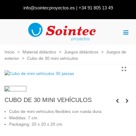
info@sointecproyectos.es
|
+34 91 805 13 49
Inicio
>
Material didáctico
>
Juegos didácticos
>
Juegos de
exterior
>
Cubo de 30 mini vehículos
CUBO DE 30 MINI VEHÍCULOS
Cubo de mini vehículos flexibles con rueda dura.
Medidas: 7 cm.
Packaging: 20 x 20 x 20 cm.