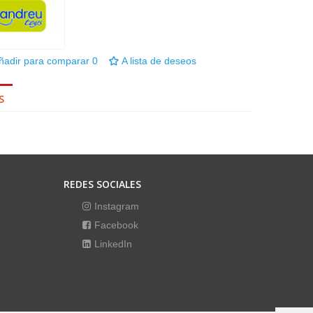
ñadir para comparar
0
A lista de deseos
S
REDES SOCIALES
Instagram
Facebook
LinkedIn