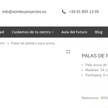
info@sointecproyectos.es
+34 91 805 13 49
dad
Cuidamos de tu centro
Aula del Futuro
Blog
rior
>
Palas de plástico para arena
PALAS DE 
P
ala arena de 
Medidas: 24 c
Packaging: 8 x
Referencia:
SP01