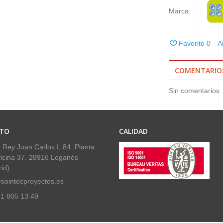
Marca:
Favorito
0
A
COMENTARIO
Sin comentarios
TO
CALIDAD
 Rey Juan Carlos I, 84. Planta
ficina 37. 28916 Leganés
id)
sointecproyectos.es
1 805 13 49