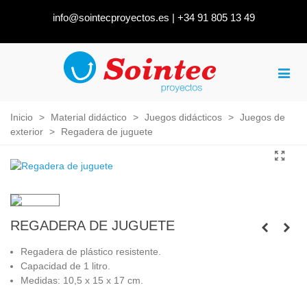
info@sointecproyectos.es
|
+34 91 805 13 49
Inicio
>
Material didáctico
>
Juegos didácticos
>
Juegos de
exterior
>
Regadera de juguete
REGADERA DE JUGUETE
Regadera de plástico resistente.
Capacidad de 1 litro.
Medidas: 10,5 x 15 x 17 cm.