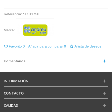
Referencia:
SP011750
Marca:
Favorito
0
Añadir para comparar
0
A lista de deseos
Comentarios
INFORMACIÓN
CONTACTO
CALIDAD