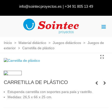
info@sointecproyectos.es
|
+34 91 805 13 49
Inicio
>
Material didáctico
>
Juegos didácticos
>
Juegos de
exterior
>
Carretilla de plástico
CARRETILLA DE PLÁSTICO
Estupenda carretilla con soportes para pala y rastrillo.
Medidas: 26,5 x 66 x 25 cm.