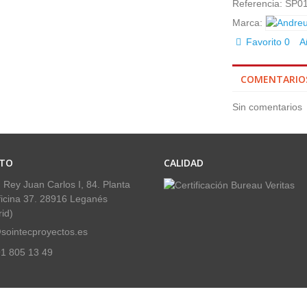
Referencia:
SP0
Marca:
Favorito
0
A
COMENTARIO
Sin comentarios
TO
CALIDAD
 Rey Juan Carlos I, 84. Planta
ficina 37. 28916 Leganés
id)
sointecproyectos.es
1 805 13 49