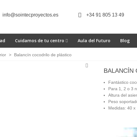
info@sointecproyectos.es
+34 91 805 13 49
dad
Cuidamos de tu centro
Aula del Futuro
Blog
rior
>
Balancín cocodrilo de plástico
BALANCÍN 
Fantástico coc
Para 1, 2 o 3 
Altura del asie
Peso soportado
Medidas: 40 x