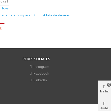
16721
ñadir para comparar
0
A lista de deseos
S
REDES SOCIALES
Instagram
Facebook
LinkedIn
0
Me ha
gustado
Arriba