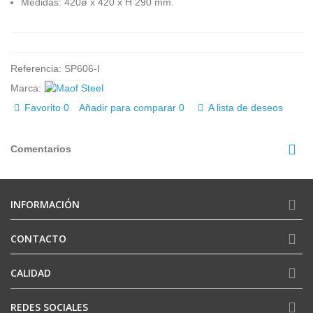
Medidas: 420ø x 420 x H 290 mm.
Referencia:
SP606-I
Marca:
Favorito
0
Añadir para comparar
0
A lista de deseos
Comentarios
INFORMACIÓN
CONTACTO
CALIDAD
REDES SOCIALES