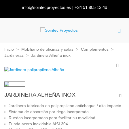
info@sointecproyectos.es
|
+34 91 805 13 49
Inicio
>
Mobiliario de oficinas y salas
>
Complementos
>
Jardineras
>
Jardinera Alheña inox
JARDINERA ALHEÑA INOX
Jardinera fabricada en polipropileno antichoque / alto impacto.
Sistema de absorción por riego incorporado.
Ruedas incorporadas para facilitar su movilidad.
Funda acero inoxidable AISI 304.