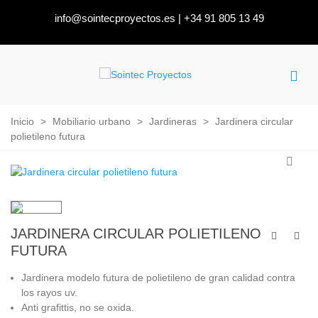
info@sointecproyectos.es
|
+34 91 805 13 49
Inicio
>
Mobiliario urbano
>
Jardineras
>
Jardinera circular
polietileno futura
JARDINERA CIRCULAR POLIETILENO
FUTURA
Jardinera modelo futura de polietileno de gran calidad contra
los rayos uv.
Anti grafittis, no se oxida.