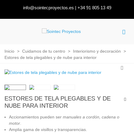
info@sointecproyectos.es
|
+34 91 805 13 49
Inicio
>
Cuidamos de tu centro
>
Interiorismo y decoración
>
Estores de tela plegables y de nube para interior
ESTORES DE TELA PLEGABLES Y DE
NUBE PARA INTERIOR
Accionamientos pueden ser
manuales a cordón, cadena o
motor
.
Amplia gama de visillos y transparencias.