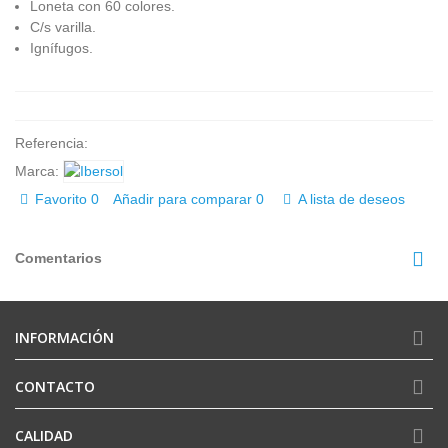
Loneta con 60 colores.
C/s varilla.
Ignífugos.
Referencia:
Marca:
Favorito
0
Añadir para comparar
0
A lista de deseos
Comentarios
INFORMACIÓN
CONTACTO
CALIDAD