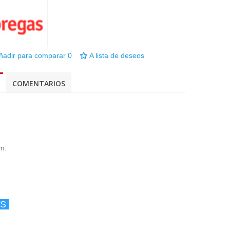
ñadir para comparar
0
A lista de deseos
COMENTARIOS
m.
ES