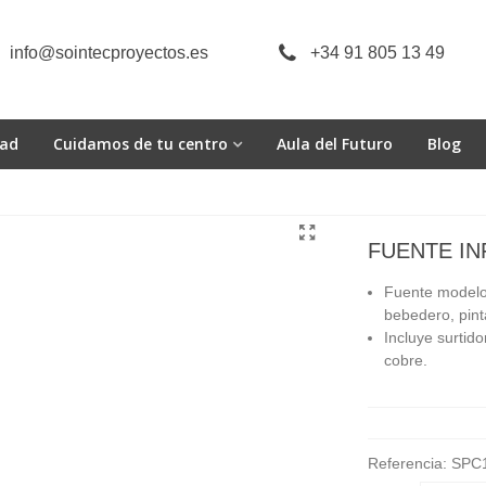
info@sointecproyectos.es
+34 91 805 13 49
dad
Cuidamos de tu centro
Aula del Futuro
Blog
FUENTE IN
Fuente modelo i
bebedero, pint
Incluye surtido
cobre.
Referencia:
SPC