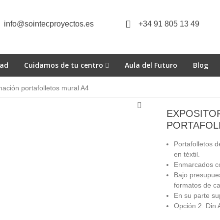
info@sointecproyectos.es
+34 91 805 13 49
dad
Cuidamos de tu centro
Aula del Futuro
Blog
mación portafolletos mural A4
EXPOSITO
PORTAFOL
Portafolletos 
en téxtil.
Enmarcados con
Bajo presupues
formatos de ca
En su parte su
Opción 2: Din A