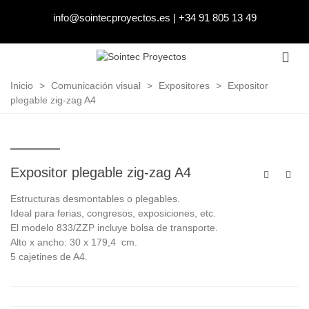
info@sointecproyectos.es
|
+34 91 805 13 49
Inicio
>
Comunicación visual
>
Expositores
>
Expositor
plegable zig-zag A4
Expositor plegable zig-zag A4
Estructuras desmontables o plegables.
Ideal para ferias, congresos, exposiciones, etc.
El modelo 833/ZZP incluye bolsa de transporte.
Alto x ancho: 30 x 179,4 cm.
5 cajetines de A4.