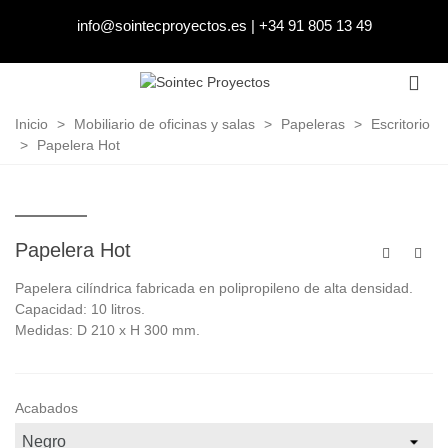
info@sointecproyectos.es
|
+34 91 805 13 49
Inicio
>
Mobiliario de oficinas y salas
>
Papeleras
>
Escritorio
>
Papelera Hot
Papelera Hot
Papelera cilíndrica fabricada en polipropileno de alta densidad.
Capacidad: 10 litros.
Medidas: D 210 x H 300 mm.
Acabados