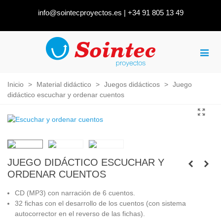
info@sointecproyectos.es
|
+34 91 805 13 49
Inicio
>
Material didáctico
>
Juegos didácticos
>
Juego
didáctico escuchar y ordenar cuentos
JUEGO DIDÁCTICO ESCUCHAR Y
ORDENAR CUENTOS
CD (MP3) con narración de 6 cuentos
.
32 fichas con el desarrollo de los cuentos (con s
istema
autocorrector en el reverso de las fichas).