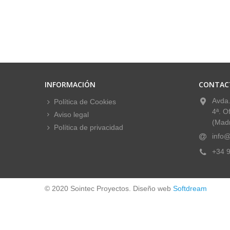
INFORMACIÓN
CONTAC
Avda.
Política de Cookies
4ª. O
Aviso legal
(Madr
Política de privacidad
info@
+34 9
© 2020 Sointec Proyectos. Diseño web
Softdream