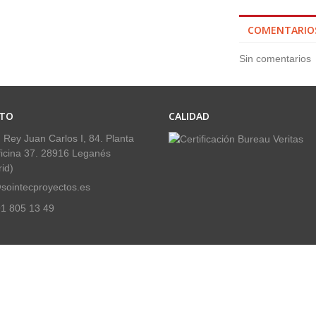
COMENTARIO
Sin comentarios
TO
CALIDAD
 Rey Juan Carlos I, 84. Planta
ficina 37. 28916 Leganés
id)
sointecproyectos.es
1 805 13 49