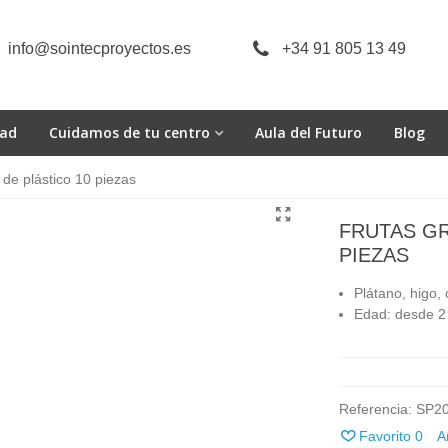
info@sointecproyectos.es
+34 91 805 13 49
dad
Cuidamos de tu centro
Aula del Futuro
Blog
de plástico 10 piezas
FRUTAS GR
PIEZAS
Plátano, higo,
Edad: desde 2
Referencia:
SP2
Favorito
0
A