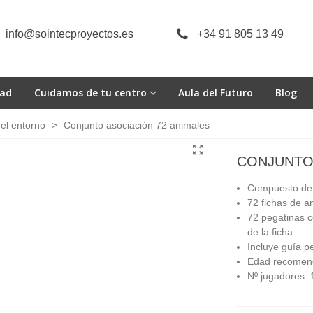
info@sointecproyectos.es
+34 91 805 13 49
dad
Cuidamos de tu centro
Aula del Futuro
Blog
el entorno
>
Conjunto asociación 72 animales
CONJUNTO 
Compuesto de 
72 fichas de a
72 pegatinas c
de la ficha.
Incluye guía p
Edad recomend
Nº jugadores: 1