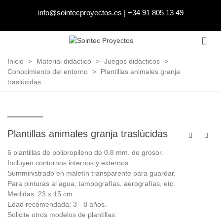
info@sointecproyectos.es
|
+34 91 805 13 49
Inicio
>
Material didáctico
>
Juegos didácticos
>
Conocimiento del entorno
>
Plantillas animales granja
traslúcidas
Plantillas animales granja traslúcidas
6 plantillas de polipropileno de 0,8 mm. de grosor.
Incluyen contornos internos y externos.
Sumministrado en maletín transparente para guardar.
Para pinturas al agua, tampografías, aerografías, etc.
Medidas: 23 x 15 cm.
Edad recomendada: 3 - 8 años.
Solicite otros modelos de plantillas: