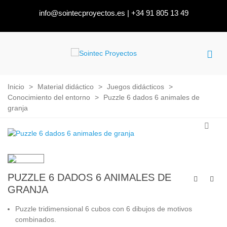
info@sointecproyectos.es
|
+34 91 805 13 49
Inicio
>
Material didáctico
>
Juegos didácticos
>
Conocimiento del entorno
>
Puzzle 6 dados 6 animales de
granja
PUZZLE 6 DADOS 6 ANIMALES DE
GRANJA
Puzzle tridimensional 6 cubos con 6 dibujos de motivos
combinados.