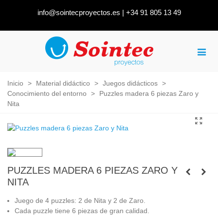
info@sointecproyectos.es
|
+34 91 805 13 49
Inicio
>
Material didáctico
>
Juegos didácticos
>
Conocimiento del entorno
>
Puzzles madera 6 piezas Zaro y
Nita
PUZZLES MADERA 6 PIEZAS ZARO Y
NITA
Juego de 4 puzzles: 2 de Nita y 2 de Zaro.
Cada puzzle tiene 6 piezas de gran calidad.